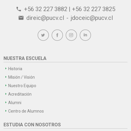
+56 32 227 3882 | +56 32 227 3825
phone
direic@pucv.cl
-
jdoceic@pucv.cl
email
NUESTRA ESCUELA
Historia
Misión / Visión
Nuestro Equipo
Acreditación
Alumni
Centro de Alumnos
ESTUDIA CON NOSOTROS