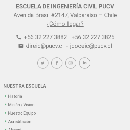
ESCUELA DE INGENIERÍA CIVIL PUCV
Avenida Brasil #2147, Valparaíso – Chile
¿Cómo llegar?
+56 32 227 3882 | +56 32 227 3825
phone
direic@pucv.cl
-
jdoceic@pucv.cl
email
NUESTRA ESCUELA
Historia
Misión / Visión
Nuestro Equipo
Acreditación
Alumni