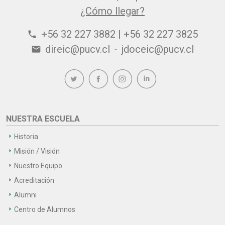
¿Cómo llegar?
+56 32 227 3882 | +56 32 227 3825
phone
direic@pucv.cl
-
jdoceic@pucv.cl
email
NUESTRA ESCUELA
Historia
Misión / Visión
Nuestro Equipo
Acreditación
Alumni
Centro de Alumnos