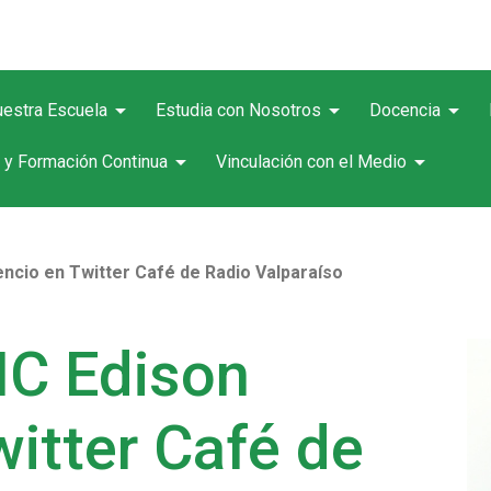
arrow_drop_down
arrow_drop_down
arrow_drop_down
estra Escuela
Estudia con Nosotros
Docencia
arrow_drop_down
arrow_drop_down
 y Formación Continua
Vinculación con el Medio
ncio en Twitter Café de Radio Valparaíso
IC Edison
itter Café de