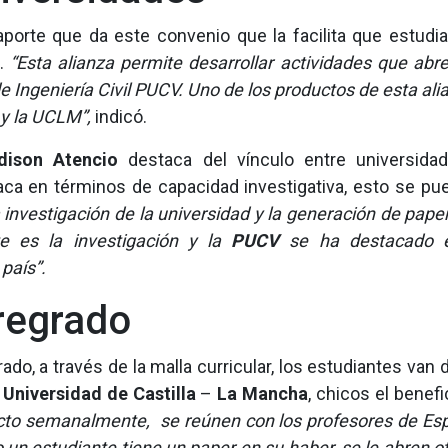
l aporte que da este convenio que la facilita que estud
a.
“Esta alianza permite desarrollar actividades que abr
e Ingeniería Civil PUCV. Uno de los productos de esta alia
 y la UCLM”,
indicó.
dison Atencio
destaca del vínculo entre universidad
ca en términos de capacidad investigativa, esto se pued
a investigación de la universidad y la generación de pap
e es la investigación y la
PUCV
se ha destacado en
país”.
pregrado
rado, a través de la malla curricular, los estudiantes va
a
Universidad de Castilla
–
La Mancha
, chicos el benef
cto semanalmente, se reúnen con los profesores de Espa
un estudiante tiene un paper en su haber, se le abren otr