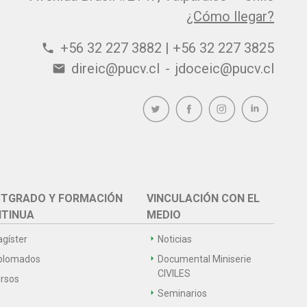
¿Cómo llegar?
+56 32 227 3882 | +56 32 227 3825
phone
direic@pucv.cl
-
jdoceic@pucv.cl
email
TGRADO Y FORMACIÓN
VINCULACIÓN CON EL
TINUA
MEDIO
gíster
Noticias
plomados
Documental Miniserie
CIVILES
rsos
Seminarios