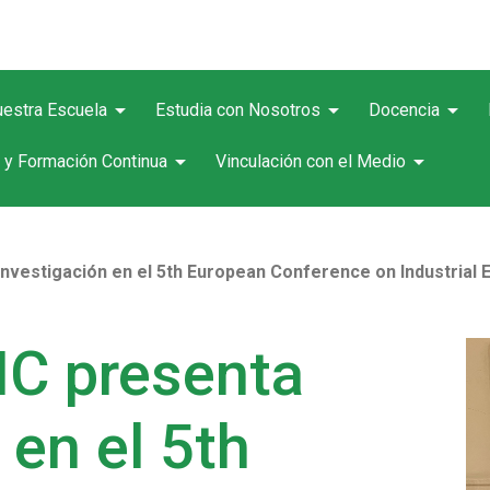
arrow_drop_down
arrow_drop_down
arrow_drop_down
estra Escuela
Estudia con Nosotros
Docencia
arrow_drop_down
arrow_drop_down
 y Formación Continua
Vinculación con el Medio
nvestigación en el 5th European Conference on Industria
C presenta
 en el 5th