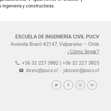
ingeniería y constructoras.
ESCUELA DE INGENIERÍA CIVIL PUCV
Avenida Brasil #2147, Valparaíso – Chile
¿Cómo llegar?
+56 32 227 3882 | +56 32 227 3825
phone
direic@pucv.cl
-
jdoceic@pucv.cl
email