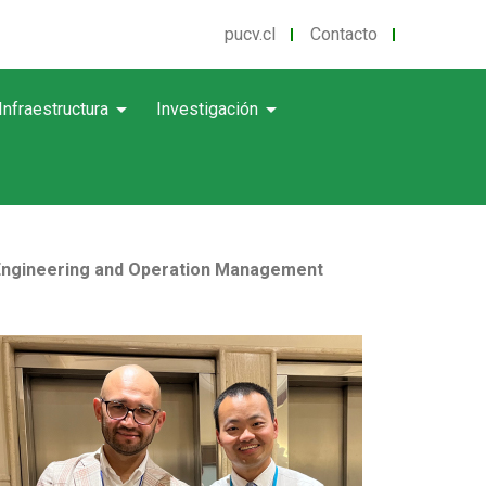
pucv.cl
Contacto
arrow_drop_down
arrow_drop_down
Infraestructura
Investigación
l Engineering and Operation Management