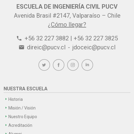
ESCUELA DE INGENIERÍA CIVIL PUCV
Avenida Brasil #2147, Valparaíso – Chile
¿Cómo llegar?
+56 32 227 3882 | +56 32 227 3825
phone
direic@pucv.cl
-
jdoceic@pucv.cl
email
NUESTRA ESCUELA
Historia
Misión / Visión
Nuestro Equipo
Acreditación
Alumni