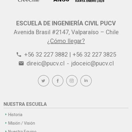
ESCUELA DE INGENIERÍA CIVIL PUCV
Avenida Brasil #2147, Valparaíso – Chile
¿Cómo llegar?
+56 32 227 3882 | +56 32 227 3825
phone
direic@pucv.cl
-
jdoceic@pucv.cl
email
NUESTRA ESCUELA
Historia
Misión / Visión
Nuestro Equipo