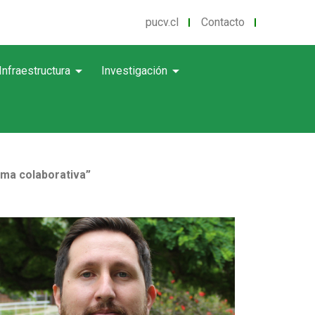
pucv.cl
Contacto
arrow_drop_down
arrow_drop_down
Infraestructura
Investigación
rma colaborativa”