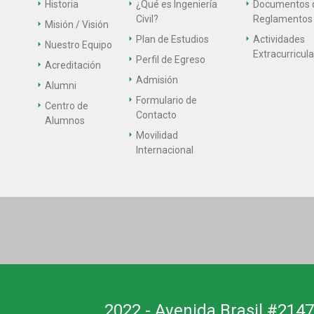
Historia
¿Qué es Ingeniería
Documentos 
Civil?
Reglamentos
Misión / Visión
Plan de Estudios
Actividades
Nuestro Equipo
Extracurricul
Perfil de Egreso
Acreditación
Admisión
Alumni
Formulario de
Centro de
Contacto
Alumnos
Movilidad
Internacional
2022 - Avenida Brasil #2147,