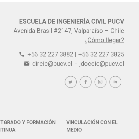
ESCUELA DE INGENIERÍA CIVIL PUCV
Avenida Brasil #2147, Valparaíso – Chile
¿Cómo llegar?
+56 32 227 3882 | +56 32 227 3825
phone
direic@pucv.cl
-
jdoceic@pucv.cl
email
TGRADO Y FORMACIÓN
VINCULACIÓN CON EL
TINUA
MEDIO