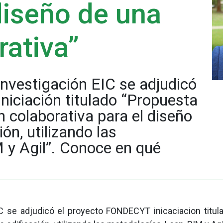
diseño de una
rativa”
Investigación EIC se adjudicó
iciación titulado “Propuesta
 colaborativa para el diseño
ón, utilizando las
 y Agil”. Conoce en qué
C se adjudicó el proyecto FONDECYT inicaciacion titu