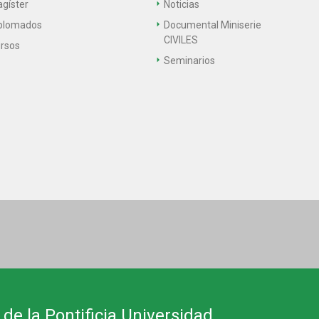
gíster
Noticias
plomados
Documental Miniserie
CIVILES
rsos
Seminarios
 de la Pontificia Universidad