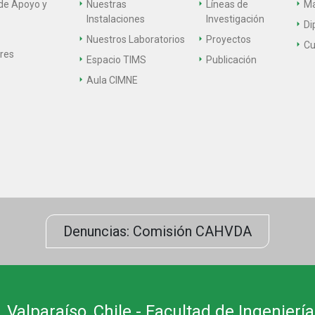
de Apoyo y
Nuestras
Líneas de
Ma
Instalaciones
Investigación
Di
Nuestros Laboratorios
Proyectos
Cu
ares
Espacio TIMS
Publicación
Aula CIMNE
Denuncias: Comisión CAHVDA
 Valparaíso, Chile - Facultad de Ingeniería