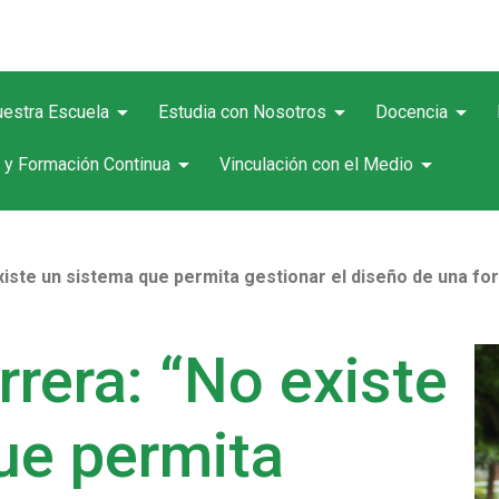
arrow_drop_down
arrow_drop_down
arrow_drop_down
estra Escuela
Estudia con Nosotros
Docencia
arrow_drop_down
arrow_drop_down
 y Formación Continua
Vinculación con el Medio
xiste un sistema que permita gestionar el diseño de una fo
rrera: “No existe
ue permita