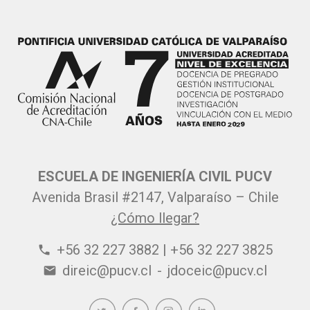
ESCUELA DE INGENIERÍA CIVIL PUCV
Avenida Brasil #2147, Valparaíso – Chile
¿Cómo llegar?
+56 32 227 3882 | +56 32 227 3825
phone
direic@pucv.cl
-
jdoceic@pucv.cl
email