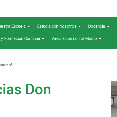
arrow_drop_down
arrow_drop_down
arrow_drop_down
estra Escuela
Estudia con Nosotros
Docencia
arrow_drop_down
arrow_drop_down
 y Formación Continua
Vinculación con el Medio
andro!
cias Don