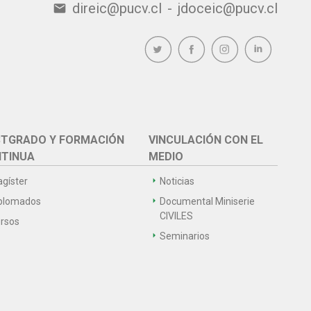
direic@pucv.cl
-
jdoceic@pucv.cl
email
TGRADO Y FORMACIÓN
VINCULACIÓN CON EL
TINUA
MEDIO
gíster
Noticias
plomados
Documental Miniserie
CIVILES
rsos
Seminarios