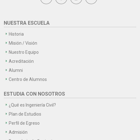
NUESTRA ESCUELA
Historia
Misión / Visión
Nuestro Equipo
Acreditación
Alumni
Centro de Alumnos
ESTUDIA CON NOSOTROS
¿Qué es Ingeniería Civil?
Plan de Estudios
Perfil de Egreso
Admisión