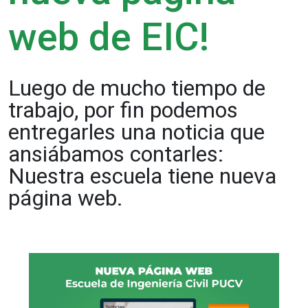
web de EIC!
Luego de mucho tiempo de
trabajo, por fin podemos
entregarles una noticia que
ansiábamos contarles:
Nuestra escuela tiene nueva
página web.