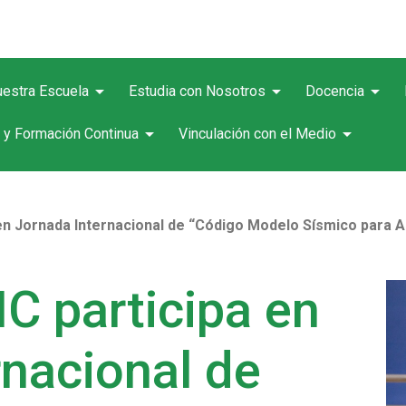
arrow_drop_down
arrow_drop_down
arrow_drop_down
estra Escuela
Estudia con Nosotros
Docencia
arrow_drop_down
arrow_drop_down
 y Formación Continua
Vinculación con el Medio
en Jornada Internacional de “Código Modelo Sísmico para Am
C participa en
rnacional de