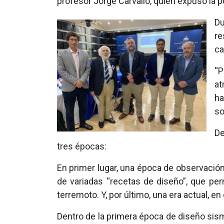
profesor Jorge Carvallo, quien expuso la p
Du
re
ca
“P
at
ha
so
De
tres épocas:
En primer lugar, una época de observació
de variadas “recetas de diseño”, que perm
terremoto. Y, por último, una era actual,
Dentro de la primera época de diseño sism