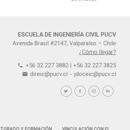
ESCUELA DE INGENIERÍA CIVIL PUCV
Avenida Brasil #2147, Valparaíso – Chile
¿Cómo llegar?
+56 32 227 3882 | +56 32 227 3825
phone
direic@pucv.cl
-
jdoceic@pucv.cl
email
TGRADO Y FORMACIÓN
VINCULACIÓN CON EL