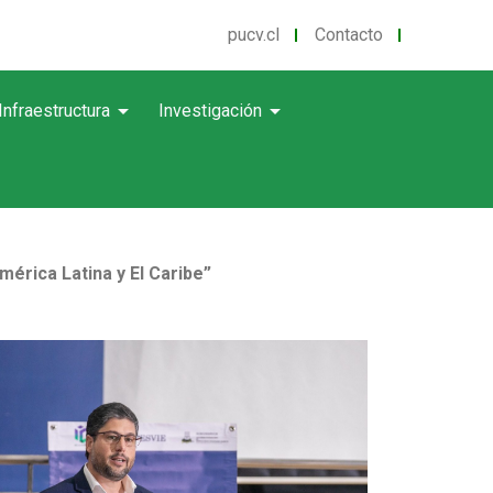
pucv.cl
Contacto
arrow_drop_down
arrow_drop_down
Infraestructura
Investigación
érica Latina y El Caribe”