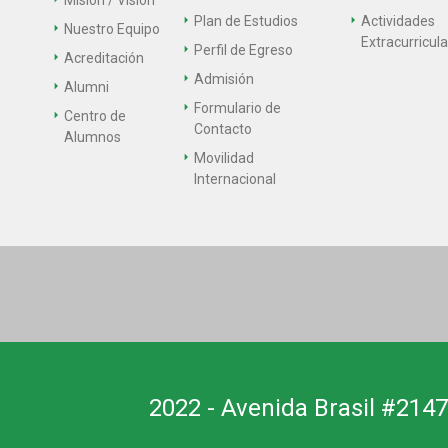
Misión / Visión
Plan de Estudios
Actividades
Nuestro Equipo
Extracurricul
Perfil de Egreso
Acreditación
Admisión
Alumni
Formulario de
Centro de
Contacto
Alumnos
Movilidad
Internacional
2022 - Avenida Brasil #2147,