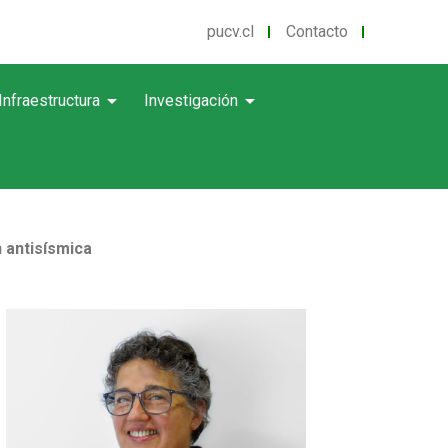
pucv.cl
Contacto
arrow_drop_down
arrow_drop_down
Infraestructura
Investigación
 antisísmica