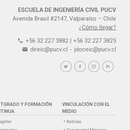
ESCUELA DE INGENIERÍA CIVIL PUCV
Avenida Brasil #2147, Valparaíso – Chile
¿Cómo llegar?
+56 32 227 3882 | +56 32 227 3825
phone
direic@pucv.cl
-
jdoceic@pucv.cl
email
TGRADO Y FORMACIÓN
VINCULACIÓN CON EL
TINUA
MEDIO
gíster
Noticias