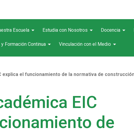
arrow_drop_down
arrow_drop_down
arrow_drop_down
estra Escuela
Estudia con Nosotros
Docencia
arrow_drop_down
arrow_drop_down
 y Formación Continua
Vinculación con el Medio
 explica el funcionamiento de la normativa de construcción
Académica EIC
ncionamiento de