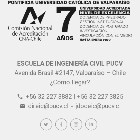
ESCUELA DE INGENIERÍA CIVIL PUCV
Avenida Brasil #2147, Valparaíso – Chile
¿Cómo llegar?
+56 32 227 3882 | +56 32 227 3825
phone
direic@pucv.cl
-
jdoceic@pucv.cl
email