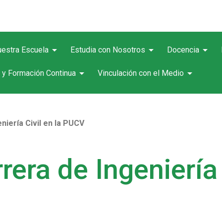
arrow_drop_down
arrow_drop_down
arrow_drop_down
estra Escuela
Estudia con Nosotros
Docencia
arrow_drop_down
arrow_drop_down
 y Formación Continua
Vinculación con el Medio
niería Civil en la PUCV
rera de Ingeniería 