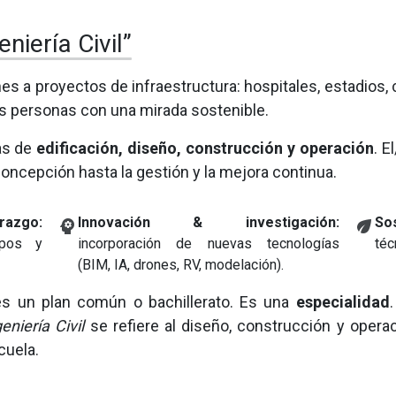
niería Civil”
ones a proyectos de infraestructura: hospitales, estadios
s personas con una mirada sostenible.
as de
edificación, diseño, construcción y operación
. E
concepción hasta la gestión y la mejora continua.
azgo:
Innovación & investigación:
Sos
psychology
eco
ipos y
incorporación de nuevas tecnologías
téc
(BIM, IA, drones, RV, modelación).
o es un plan común o bachillerato. Es una
especialidad
eniería Civil
se refiere al diseño, construcción y operac
cuela.