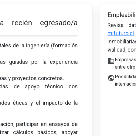
Empleabili
a recién egresado/a
Revisa da
mifuturo.cl
inmobiliar
es de la ingeniería (formación
vialidad, co
Empresas
business
cas guiadas por la experiencia
entre otro
Posibilida
public
eas y proyectos concretos.
internacio
zadas de apoyo técnico con
des éticas y el impacto de la
ación, participar en ensayos de
alizar cálculos básicos, apoyar