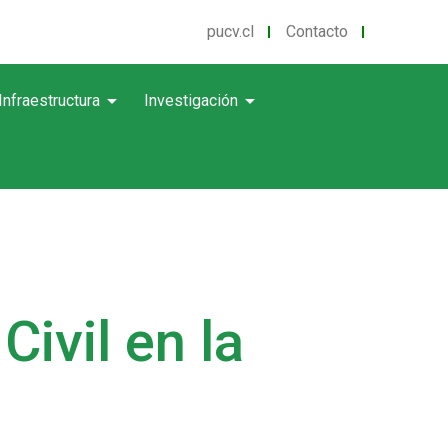
pucv.cl
Contacto
arrow_drop_down
arrow_drop_down
Infraestructura
Investigación
Civil en la