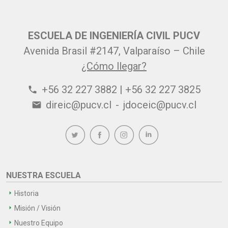
ESCUELA DE INGENIERÍA CIVIL PUCV
Avenida Brasil #2147, Valparaíso – Chile
¿Cómo llegar?
+56 32 227 3882 | +56 32 227 3825
phone
direic@pucv.cl
-
jdoceic@pucv.cl
email
NUESTRA ESCUELA
Historia
Misión / Visión
Nuestro Equipo