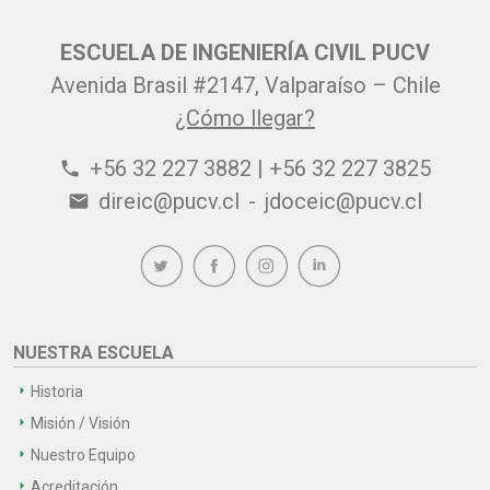
ESCUELA DE INGENIERÍA CIVIL PUCV
Avenida Brasil #2147, Valparaíso – Chile
¿Cómo llegar?
+56 32 227 3882 | +56 32 227 3825
phone
direic@pucv.cl
-
jdoceic@pucv.cl
email
NUESTRA ESCUELA
Historia
Misión / Visión
Nuestro Equipo
Acreditación