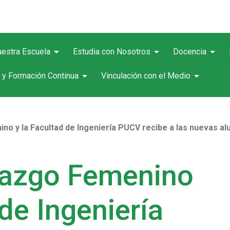
arrow_drop_down
arrow_drop_down
arrow_drop_down
estra Escuela
Estudia con Nosotros
Docencia
arrow_drop_down
arrow_drop_down
 y Formación Continua
Vinculación con el Medio
no y la Facultad de Ingeniería PUCV recibe a las nuevas a
razgo Femenino
 de Ingeniería