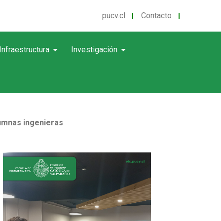
pucv.cl
Contacto
arrow_drop_down
arrow_drop_down
Infraestructura
Investigación
lumnas ingenieras