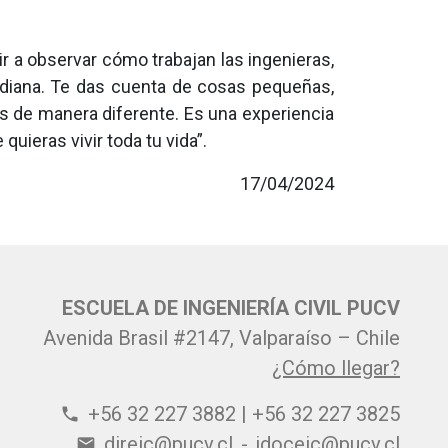
ir a observar cómo trabajan las ingenieras,
tidiana. Te das cuenta de cosas pequeñas,
es de manera diferente. Es una experiencia
uieras vivir toda tu vida”.
17/04/2024
ESCUELA DE INGENIERÍA CIVIL PUCV
Avenida Brasil #2147, Valparaíso – Chile
¿Cómo llegar?
+56 32 227 3882 | +56 32 227 3825
phone
direic@pucv.cl
-
jdoceic@pucv.cl
email