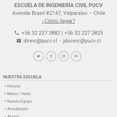
ESCUELA DE INGENIERÍA CIVIL PUCV
Avenida Brasil #2147, Valparaíso – Chile
¿Cómo llegar?
+56 32 227 3882 | +56 32 227 3825
phone
direic@pucv.cl
-
jdoceic@pucv.cl
email
NUESTRA ESCUELA
Historia
Misión / Visión
Nuestro Equipo
Acreditación
Alumni