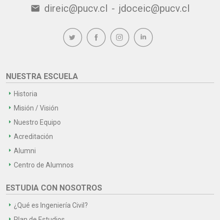
direic@pucv.cl
-
jdoceic@pucv.cl
email
NUESTRA ESCUELA
Historia
Misión / Visión
Nuestro Equipo
Acreditación
Alumni
Centro de Alumnos
ESTUDIA CON NOSOTROS
¿Qué es Ingeniería Civil?
Plan de Estudios