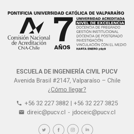
ESCUELA DE INGENIERÍA CIVIL PUCV
Avenida Brasil #2147, Valparaíso – Chile
¿Cómo llegar?
+56 32 227 3882 | +56 32 227 3825
phone
direic@pucv.cl
-
jdoceic@pucv.cl
email