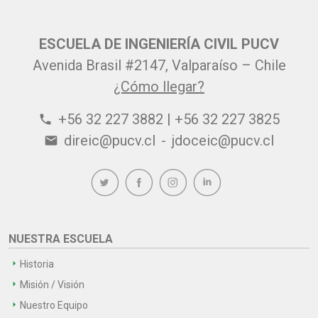
ESCUELA DE INGENIERÍA CIVIL PUCV
Avenida Brasil #2147, Valparaíso – Chile
¿Cómo llegar?
+56 32 227 3882 | +56 32 227 3825
phone
direic@pucv.cl
-
jdoceic@pucv.cl
email
NUESTRA ESCUELA
Historia
Misión / Visión
Nuestro Equipo