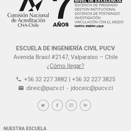
ESCUELA DE INGENIERÍA CIVIL PUCV
Avenida Brasil #2147, Valparaíso – Chile
¿Cómo llegar?
+56 32 227 3882 | +56 32 227 3825
phone
direic@pucv.cl
-
jdoceic@pucv.cl
email
NUESTRA ESCUELA