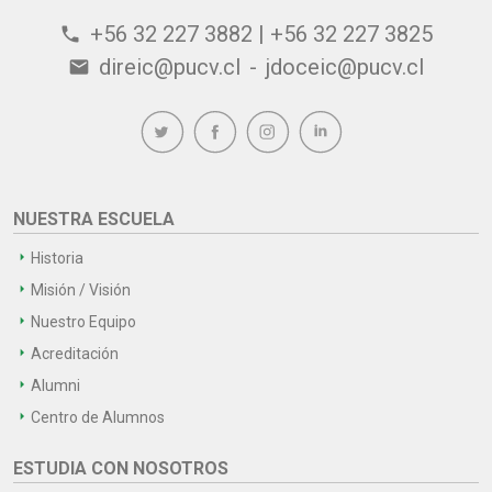
+56 32 227 3882 | +56 32 227 3825
phone
direic@pucv.cl
-
jdoceic@pucv.cl
email
NUESTRA ESCUELA
Historia
Misión / Visión
Nuestro Equipo
Acreditación
Alumni
Centro de Alumnos
ESTUDIA CON NOSOTROS