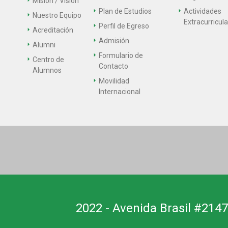
Misión / Visión
Plan de Estudios
Actividades
Nuestro Equipo
Extracurricul
Perfil de Egreso
Acreditación
Admisión
Alumni
Formulario de
Centro de
Contacto
Alumnos
Movilidad
Internacional
2022 - Avenida Brasil #2147,