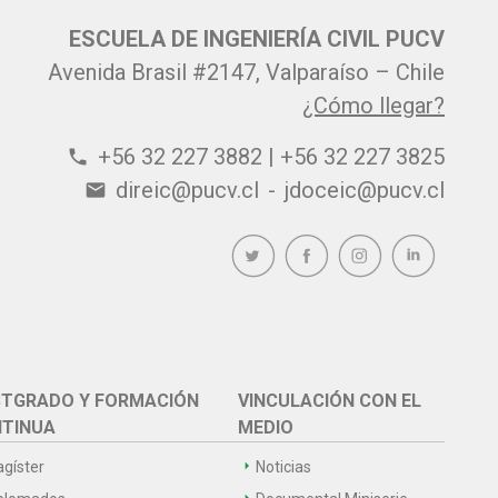
ESCUELA DE INGENIERÍA CIVIL PUCV
Avenida Brasil #2147, Valparaíso – Chile
¿Cómo llegar?
+56 32 227 3882 | +56 32 227 3825
phone
direic@pucv.cl
-
jdoceic@pucv.cl
email
TGRADO Y FORMACIÓN
VINCULACIÓN CON EL
TINUA
MEDIO
gíster
Noticias