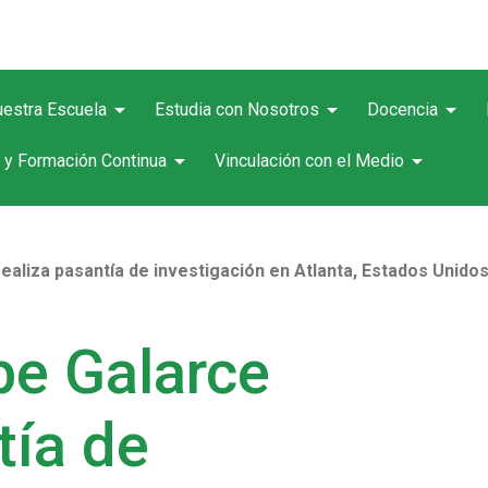
arrow_drop_down
arrow_drop_down
arrow_drop_down
estra Escuela
Estudia con Nosotros
Docencia
arrow_drop_down
arrow_drop_down
 y Formación Continua
Vinculación con el Medio
ealiza pasantía de investigación en Atlanta, Estados Unido
pe Galarce
tía de