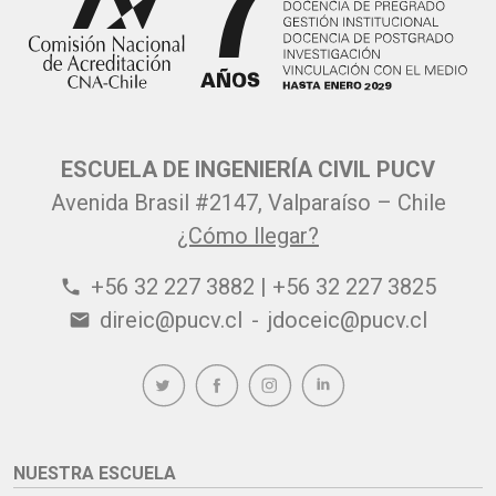
ESCUELA DE INGENIERÍA CIVIL PUCV
Avenida Brasil #2147, Valparaíso – Chile
¿Cómo llegar?
+56 32 227 3882 | +56 32 227 3825
phone
direic@pucv.cl
-
jdoceic@pucv.cl
email
NUESTRA ESCUELA