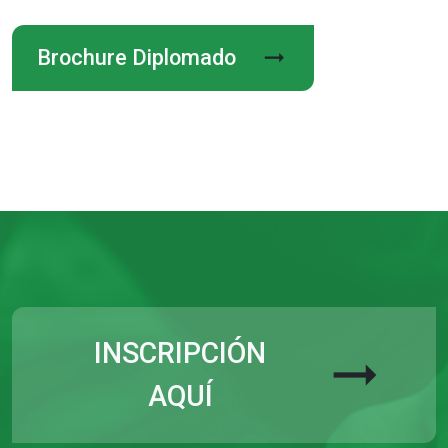
arrow_right_alt
Brochure Diplomado
INSCRIPCIÓN
arrow_right_alt
AQUÍ