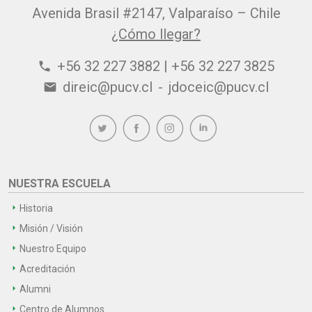
Avenida Brasil #2147, Valparaíso – Chile
¿Cómo llegar?
+56 32 227 3882 | +56 32 227 3825
phone
direic@pucv.cl
-
jdoceic@pucv.cl
email
NUESTRA ESCUELA
Historia
Misión / Visión
Nuestro Equipo
Acreditación
Alumni
Centro de Alumnos