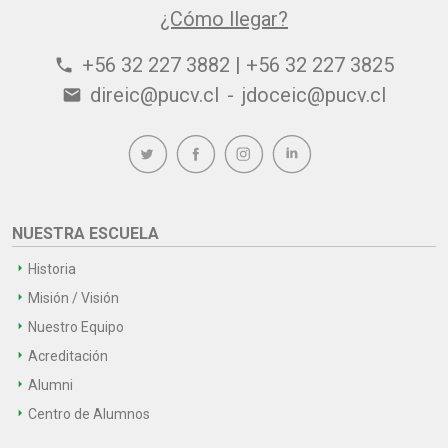
¿Cómo llegar?
+56 32 227 3882 | +56 32 227 3825
phone
direic@pucv.cl
-
jdoceic@pucv.cl
email
NUESTRA ESCUELA
Historia
Misión / Visión
Nuestro Equipo
Acreditación
Alumni
Centro de Alumnos