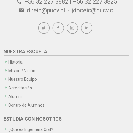
+56 32 227 3882 | +56 32 227 3825
phone
direic@pucv.cl
-
jdoceic@pucv.cl
email
NUESTRA ESCUELA
Historia
Misión / Visión
Nuestro Equipo
Acreditación
Alumni
Centro de Alumnos
ESTUDIA CON NOSOTROS
¿Qué es Ingeniería Civil?