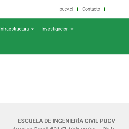
pucv.cl
Contacto
arrow_drop_down
arrow_drop_down
Infraestructura
Investigación
ESCUELA DE INGENIERÍA CIVIL PUCV