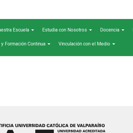
arrow_drop_down
arrow_drop_down
arrow_drop_down
estra Escuela
Estudia con Nosotros
Docencia
arrow_drop_down
arrow_drop_down
 y Formación Continua
Vinculación con el Medio