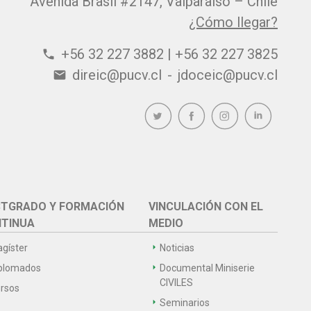
Avenida Brasil #2147, Valparaíso – Chile
¿Cómo llegar?
+56 32 227 3882 | +56 32 227 3825
phone
direic@pucv.cl
-
jdoceic@pucv.cl
email
TGRADO Y FORMACIÓN
VINCULACIÓN CON EL
TINUA
MEDIO
gíster
Noticias
plomados
Documental Miniserie
CIVILES
rsos
Seminarios