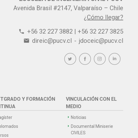
Avenida Brasil #2147, Valparaíso – Chile
¿Cómo llegar?
+56 32 227 3882 | +56 32 227 3825
phone
direic@pucv.cl
-
jdoceic@pucv.cl
email
TGRADO Y FORMACIÓN
VINCULACIÓN CON EL
TINUA
MEDIO
gíster
Noticias
plomados
Documental Miniserie
CIVILES
rsos