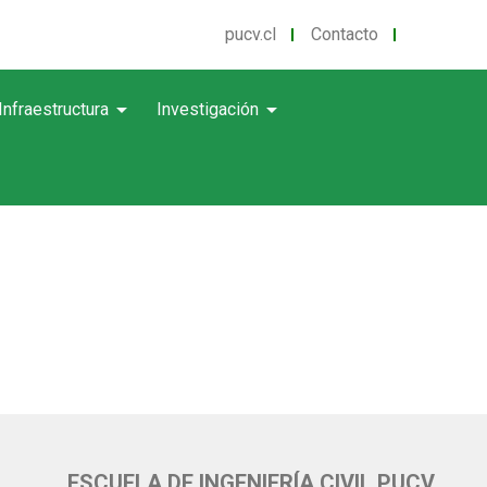
pucv.cl
Contacto
arrow_drop_down
arrow_drop_down
Infraestructura
Investigación
ESCUELA DE INGENIERÍA CIVIL PUCV