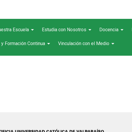
arrow_drop_down
arrow_drop_down
arrow_drop_down
estra Escuela
Estudia con Nosotros
Docencia
arrow_drop_down
arrow_drop_down
 y Formación Continua
Vinculación con el Medio