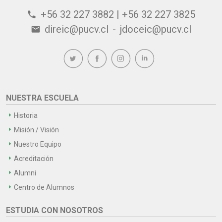
+56 32 227 3882 | +56 32 227 3825
phone
direic@pucv.cl
-
jdoceic@pucv.cl
email
NUESTRA ESCUELA
Historia
Misión / Visión
Nuestro Equipo
Acreditación
Alumni
Centro de Alumnos
ESTUDIA CON NOSOTROS