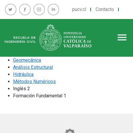
pucv.cl
Contacto
menu
Geomecánica
Análisis Estructural
Hidráulica
Métodos Numéricos
Inglés 2
Formación Fundamental 1