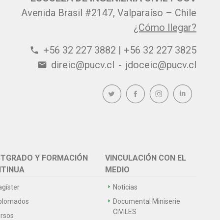
Avenida Brasil #2147, Valparaíso – Chile
¿Cómo llegar?
+56 32 227 3882 | +56 32 227 3825
phone
direic@pucv.cl
-
jdoceic@pucv.cl
email
TGRADO Y FORMACIÓN
VINCULACIÓN CON EL
TINUA
MEDIO
gíster
Noticias
plomados
Documental Miniserie
CIVILES
rsos