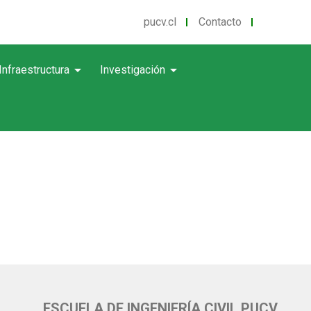
pucv.cl
Contacto
arrow_drop_down
arrow_drop_down
Infraestructura
Investigación
ESCUELA DE INGENIERÍA CIVIL PUCV