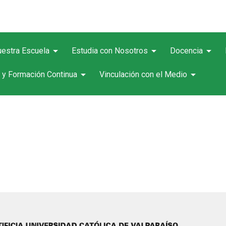
arrow_drop_down
arrow_drop_down
arrow_drop_down
estra Escuela
Estudia con Nosotros
Docencia
arrow_drop_down
arrow_drop_down
 y Formación Continua
Vinculación con el Medio