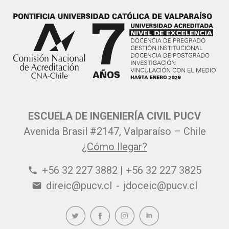
ESCUELA DE INGENIERÍA CIVIL PUCV
Avenida Brasil #2147, Valparaíso – Chile
¿Cómo llegar?
+56 32 227 3882 | +56 32 227 3825
phone
direic@pucv.cl
-
jdoceic@pucv.cl
email