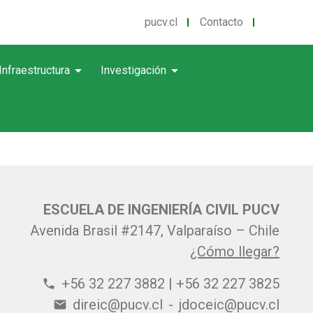
pucv.cl
Contacto
arrow_drop_down
arrow_drop_down
Infraestructura
Investigación
ESCUELA DE INGENIERÍA CIVIL PUCV
Avenida Brasil #2147, Valparaíso – Chile
¿Cómo llegar?
+56 32 227 3882 | +56 32 227 3825
phone
direic@pucv.cl
-
jdoceic@pucv.cl
email