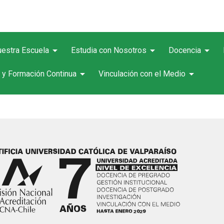
arrow_drop_down
arrow_drop_down
arrow_drop_down
estra Escuela
Estudia con Nosotros
Docencia
arrow_drop_down
arrow_drop_down
 y Formación Continua
Vinculación con el Medio