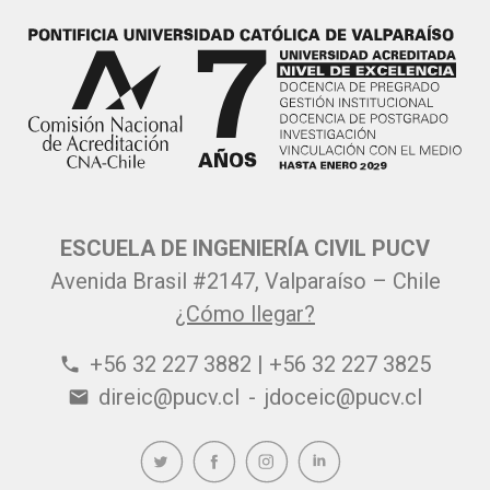
ESCUELA DE INGENIERÍA CIVIL PUCV
Avenida Brasil #2147, Valparaíso – Chile
¿Cómo llegar?
+56 32 227 3882 | +56 32 227 3825
phone
direic@pucv.cl
-
jdoceic@pucv.cl
email