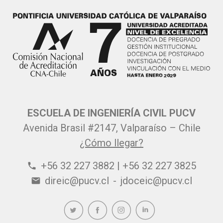
ESCUELA DE INGENIERÍA CIVIL PUCV
Avenida Brasil #2147, Valparaíso – Chile
¿Cómo llegar?
+56 32 227 3882 | +56 32 227 3825
phone
direic@pucv.cl
-
jdoceic@pucv.cl
email