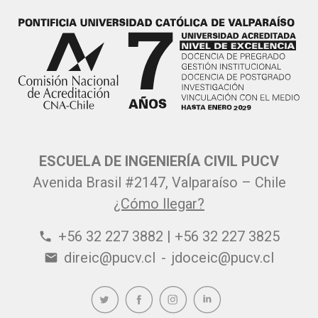
ESCUELA DE INGENIERÍA CIVIL PUCV
Avenida Brasil #2147, Valparaíso – Chile
¿Cómo llegar?
+56 32 227 3882 | +56 32 227 3825
phone
direic@pucv.cl
-
jdoceic@pucv.cl
email