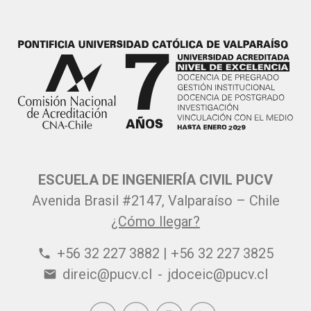
ESCUELA DE INGENIERÍA CIVIL PUCV
Avenida Brasil #2147, Valparaíso – Chile
¿Cómo llegar?
+56 32 227 3882 | +56 32 227 3825
phone
direic@pucv.cl
-
jdoceic@pucv.cl
email