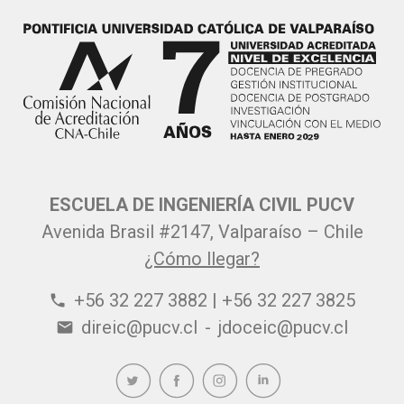
ESCUELA DE INGENIERÍA CIVIL PUCV
Avenida Brasil #2147, Valparaíso – Chile
¿Cómo llegar?
+56 32 227 3882 | +56 32 227 3825
phone
direic@pucv.cl
-
jdoceic@pucv.cl
email