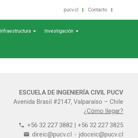
pucv.cl
Contacto
arrow_drop_down
arrow_drop_down
Infraestructura
Investigación
ESCUELA DE INGENIERÍA CIVIL PUCV
Avenida Brasil #2147, Valparaíso – Chile
¿Cómo llegar?
+56 32 227 3882 | +56 32 227 3825
phone
direic@pucv.cl
-
jdoceic@pucv.cl
email