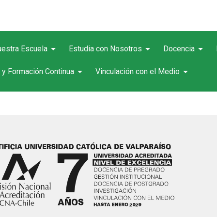
arrow_drop_down
arrow_drop_down
arrow_drop_down
estra Escuela
Estudia con Nosotros
Docencia
arrow_drop_down
arrow_drop_down
 y Formación Continua
Vinculación con el Medio