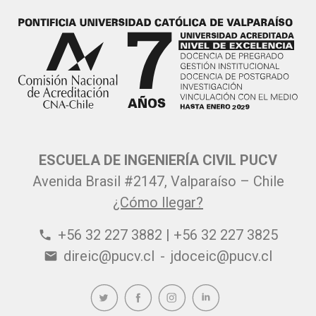
ESCUELA DE INGENIERÍA CIVIL PUCV
Avenida Brasil #2147, Valparaíso – Chile
¿Cómo llegar?
+56 32 227 3882 | +56 32 227 3825
phone
direic@pucv.cl
-
jdoceic@pucv.cl
email