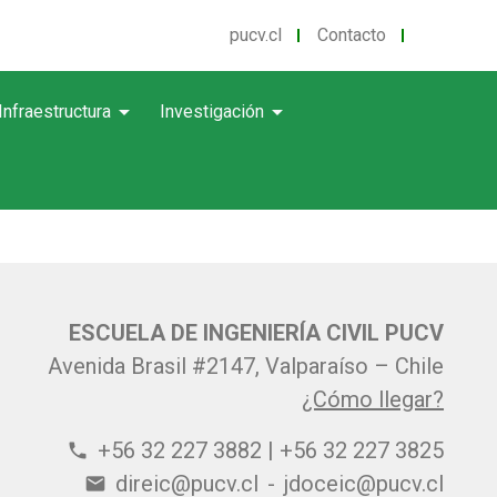
pucv.cl
Contacto
arrow_drop_down
arrow_drop_down
Infraestructura
Investigación
ESCUELA DE INGENIERÍA CIVIL PUCV
Avenida Brasil #2147, Valparaíso – Chile
¿Cómo llegar?
+56 32 227 3882 | +56 32 227 3825
phone
direic@pucv.cl
-
jdoceic@pucv.cl
email