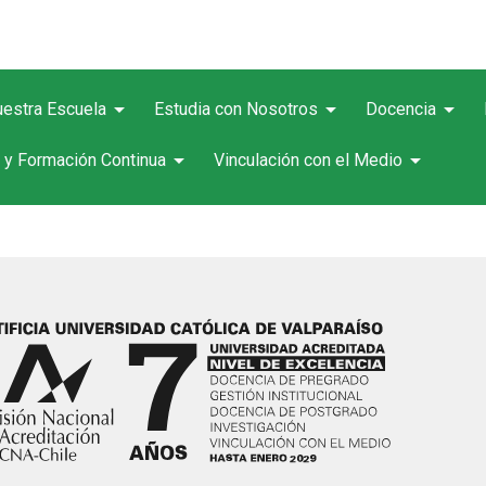
arrow_drop_down
arrow_drop_down
arrow_drop_down
estra Escuela
Estudia con Nosotros
Docencia
arrow_drop_down
arrow_drop_down
 y Formación Continua
Vinculación con el Medio