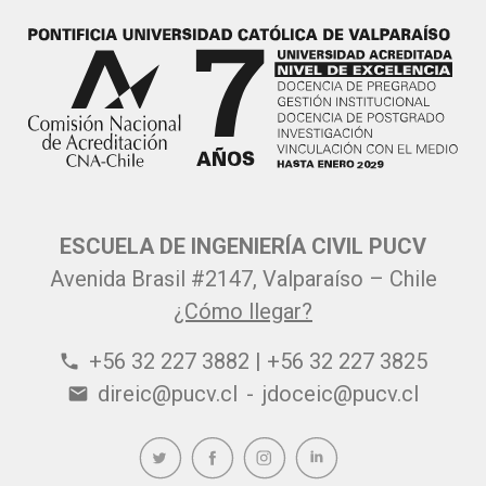
ESCUELA DE INGENIERÍA CIVIL PUCV
Avenida Brasil #2147, Valparaíso – Chile
¿Cómo llegar?
+56 32 227 3882 | +56 32 227 3825
phone
direic@pucv.cl
-
jdoceic@pucv.cl
email