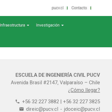
pucv.cl
Contacto
arrow_drop_down
arrow_drop_down
Infraestructura
Investigación
ESCUELA DE INGENIERÍA CIVIL PUCV
Avenida Brasil #2147, Valparaíso – Chile
¿Cómo llegar?
+56 32 227 3882 | +56 32 227 3825
phone
direic@pucv.cl
-
jdoceic@pucv.cl
email