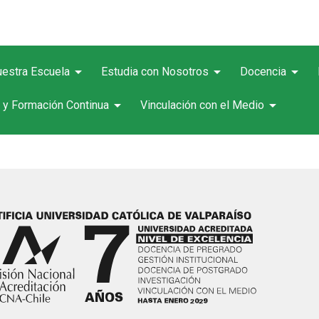
arrow_drop_down
arrow_drop_down
arrow_drop_down
estra Escuela
Estudia con Nosotros
Docencia
arrow_drop_down
arrow_drop_down
 y Formación Continua
Vinculación con el Medio