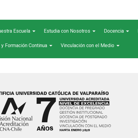
arrow_drop_down
arrow_drop_down
arrow_drop_down
estra Escuela
Estudia con Nosotros
Docencia
arrow_drop_down
arrow_drop_down
 y Formación Continua
Vinculación con el Medio