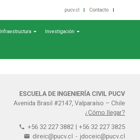
pucv.cl
Contacto
arrow_drop_down
arrow_drop_down
Infraestructura
Investigación
ESCUELA DE INGENIERÍA CIVIL PUCV
Avenida Brasil #2147, Valparaíso – Chile
¿Cómo llegar?
+56 32 227 3882 | +56 32 227 3825
phone
direic@pucv.cl
-
jdoceic@pucv.cl
email