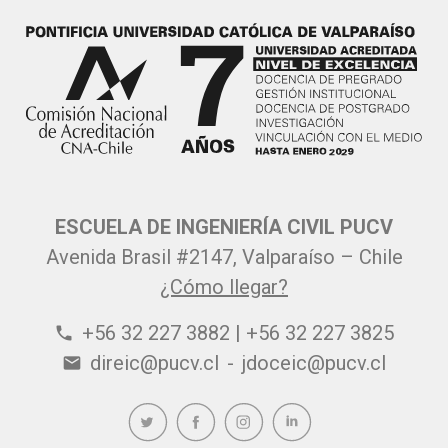
ESCUELA DE INGENIERÍA CIVIL PUCV
Avenida Brasil #2147, Valparaíso – Chile
¿Cómo llegar?
+56 32 227 3882 | +56 32 227 3825
phone
direic@pucv.cl
-
jdoceic@pucv.cl
email