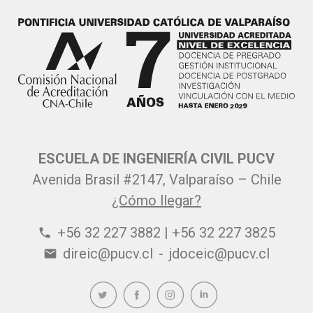
ESCUELA DE INGENIERÍA CIVIL PUCV
Avenida Brasil #2147, Valparaíso – Chile
¿Cómo llegar?
+56 32 227 3882 | +56 32 227 3825
phone
direic@pucv.cl
-
jdoceic@pucv.cl
email