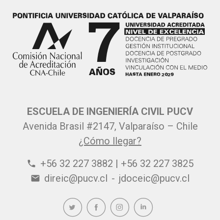
ESCUELA DE INGENIERÍA CIVIL PUCV
Avenida Brasil #2147, Valparaíso – Chile
¿Cómo llegar?
+56 32 227 3882 | +56 32 227 3825
phone
direic@pucv.cl
-
jdoceic@pucv.cl
email