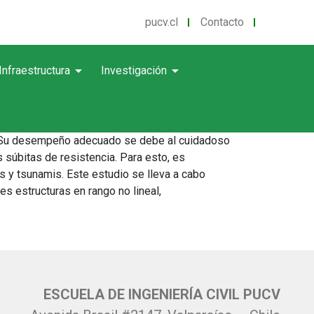
pucv.cl
Contacto
arrow_drop_down
arrow_drop_down
Infraestructura
Investigación
les. Su desempeño adecuado se debe al cuidadoso
súbitas de resistencia. Para esto, es
 y tsunamis. Este estudio se lleva a cabo
s estructuras en rango no lineal,
ESCUELA DE INGENIERÍA CIVIL PUCV