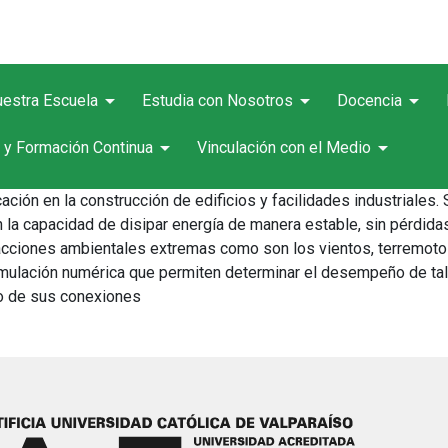
arrow_drop_down
arrow_drop_down
arrow_drop_down
estra Escuela
Estudia con Nosotros
Docencia
arrow_drop_down
arrow_drop_down
 y Formación Continua
Vinculación con el Medio
icación en la construcción de edificios y facilidades industria
a capacidad de disipar energía de manera estable, sin pérdidas 
acciones ambientales extremas como son los vientos, terremotos
mulación numérica que permiten determinar el desempeño de tale
o de sus conexiones