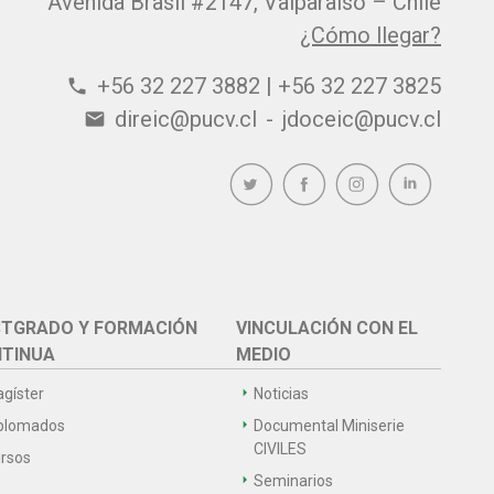
Avenida Brasil #2147, Valparaíso – Chile
¿Cómo llegar?
+56 32 227 3882 | +56 32 227 3825
phone
direic@pucv.cl
-
jdoceic@pucv.cl
email
TGRADO Y FORMACIÓN
VINCULACIÓN CON EL
TINUA
MEDIO
gíster
Noticias
plomados
Documental Miniserie
CIVILES
rsos
Seminarios